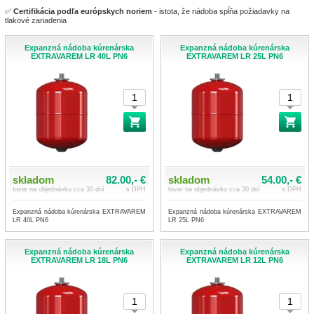
✅
Certifikácia podľa európskych noriem
- istota, že nádoba spĺňa požiadavky na
tlakové zariadenia
Expanzná nádoba kúrenárska
Expanzná nádoba kúrenárska
EXTRAVAREM LR 40L PN6
EXTRAVAREM LR 25L PN6
skladom
82.00,- €
skladom
54.00,- €
tovar na objednávku cca 30 dní
s DPH
tovar na objednávku cca 30 dní
s DPH
Expanzná nádoba kúrenárska EXTRAVAREM
Expanzná nádoba kúrenárska EXTRAVAREM
LR 40L PN6
LR 25L PN6
Expanzná nádoba kúrenárska
Expanzná nádoba kúrenárska
EXTRAVAREM LR 18L PN6
EXTRAVAREM LR 12L PN6