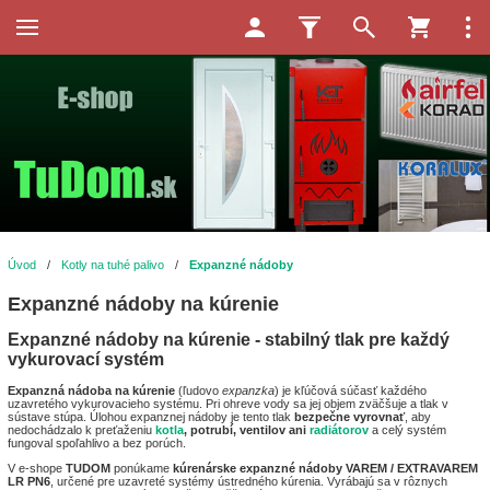
Úvod
/
Kotly na tuhé palivo
/
Expanzné nádoby
Expanzné nádoby na kúrenie
Expanzné nádoby na kúrenie - stabilný tlak pre každý
vykurovací systém
Expanzná nádoba na kúrenie
(ľudovo
expanzka
) je kľúčová súčasť každého
uzavretého vykurovacieho systému. Pri ohreve vody sa jej objem zväčšuje a tlak v
sústave stúpa. Úlohou expanznej nádoby je tento tlak
bezpečne vyrovnať
, aby
nedochádzalo k preťaženiu
kotla
, potrubí, ventilov ani
radiátorov
a celý systém
fungoval spoľahlivo a bez porúch.
V e-shope
TUDOM
ponúkame
kúrenárske expanzné nádoby VAREM / EXTRAVAREM
LR PN6
, určené pre uzavreté systémy ústredného kúrenia. Vyrábajú sa v rôznych