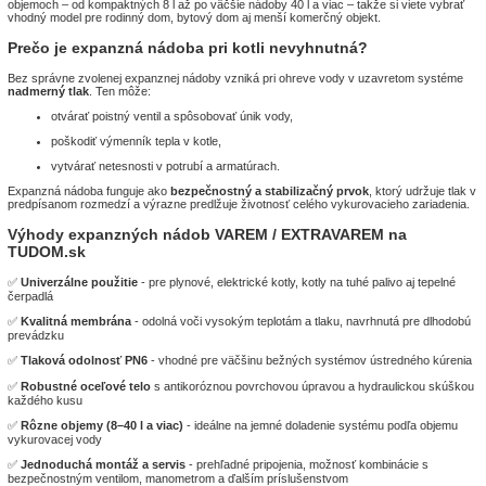
objemoch – od kompaktných 8 l až po väčšie nádoby 40 l a viac – takže si viete vybrať
vhodný model pre rodinný dom, bytový dom aj menší komerčný objekt.
Prečo je expanzná nádoba pri kotli nevyhnutná?
Bez správne zvolenej expanznej nádoby vzniká pri ohreve vody v uzavretom systéme
nadmerný tlak
. Ten môže:
otvárať poistný ventil a spôsobovať únik vody,
poškodiť výmenník tepla v kotle,
vytvárať netesnosti v potrubí a armatúrach.
Expanzná nádoba funguje ako
bezpečnostný a stabilizačný prvok
, ktorý udržuje tlak v
predpísanom rozmedzí a výrazne predlžuje životnosť celého vykurovacieho zariadenia.
Výhody expanzných nádob VAREM / EXTRAVAREM na
TUDOM.sk
✅
Univerzálne použitie
- pre plynové, elektrické kotly, kotly na tuhé palivo aj tepelné
čerpadlá
✅
Kvalitná membrána
- odolná voči vysokým teplotám a tlaku, navrhnutá pre dlhodobú
prevádzku
✅
Tlaková odolnosť PN6
- vhodné pre väčšinu bežných systémov ústredného kúrenia
✅
Robustné oceľové telo
s antikoróznou povrchovou úpravou a hydraulickou skúškou
každého kusu
✅
Rôzne objemy (8–40 l a viac)
- ideálne na jemné doladenie systému podľa objemu
vykurovacej vody
✅
Jednoduchá montáž a servis
- prehľadné pripojenia, možnosť kombinácie s
bezpečnostným ventilom, manometrom a ďalším príslušenstvom