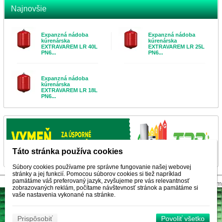
Najnovšie
Expanzná nádoba
Expanzná nádoba
kúrenárska
kúrenárska
EXTRAVAREM LR 40L
EXTRAVAREM LR 25L
PN6...
PN6...
Expanzná nádoba
kúrenárska
EXTRAVAREM LR 18L
PN6...
Táto stránka používa cookies
Súbory cookies používame pre správne fungovanie našej webovej
stránky a jej funkcií. Pomocou súborov cookies si tiež napríklad
pamätáme váš preferovaný jazyk, zvyšujeme pre vás relevantnosť
© 2026 WEXBO |
www.wexbo.com
zobrazovaných reklám, počítame návštevnosť stránok a pamätáme si
vaše nastavenia vykonané na stránke.
Prispôsobiť
Povoliť všetko