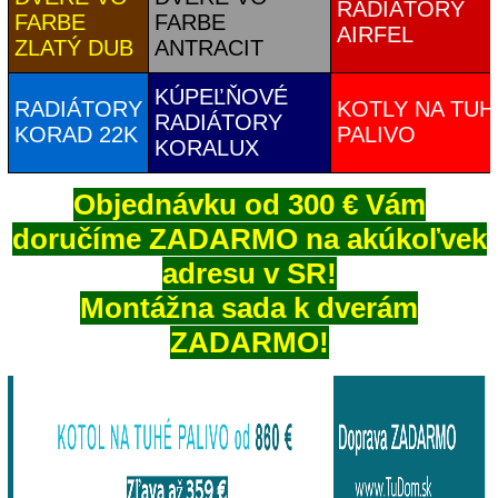
RADIÁTORY
FARBE
FARBE
AIRFEL
ZLATÝ DUB
ANTRACIT
KÚPEĽŇOVÉ
RADIÁTORY
K
OTLY NA TUH
RADIÁTORY
KORAD 22K
PALIVO
KORALUX
Objednávku od 300 € Vám
doručíme ZADARMO na akúkoľvek
adresu v SR!
Montážna sada k dverám
ZADARMO!