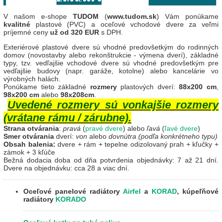
V našom e-shope
TUDOM
(
www.tudom.sk
) Vám ponúkame
kvalitné
plastové (PVC) a oceľové vchodové dvere za veľmi
príjemné ceny
už od 320 EUR
s DPH.
Exteriérové plastové dvere sú vhodné predovšetkým do rodinných
domov (novostavby alebo rekonštrukcie - výmena dverí), základné
typy, tzv. vedľajšie vchodové dvere sú vhodné predovšetkým pre
vedľajšie budovy (napr. garáže, kotolne) alebo kancelárie vo
výrobných halách.
Ponúkame tieto základné
rozmery
plastových dverí:
88x200 cm
,
98x200 cm
alebo
98x208cm
.
Uvedené rozmery sú vonkajšie rozmery
(vrátane rámu / zárubne).
Strana otvárania
:
pravá
(
pravé dvere
) alebo
ľavá
(
ľavé dvere
)
Smer otvárania
dverí:
von
alebo
dovnútra (podľa konkrétneho typu)
Obsah balenia:
dvere + rám + tepelne odizolovaný prah + kľučky +
zámok + 3 kľúče
Bežná dodacia doba od dňa potvrdenia objednávky: 7 až 21 dní.
Dvere na objednávku: cca 28 a viac dní.
Oceľové panelové radiátory
Airfel
a
KORAD
,
kúpeľňové
radiátory
KORADO