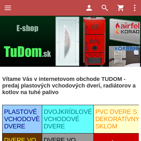
Vítame Vás v internetovom obchode TUDOM -
predaj plastových vchodových dverí, radiátorov a
kotlov na tuhé palivo
PLASTOVÉ
DVOJKRÍDLOVÉ
PVC DVERE S
VCHODOVÉ
VCHODOVÉ
DEKORATÍVNY
DVERE
DVERE
SKLOM
DVERE VO
DVERE VO