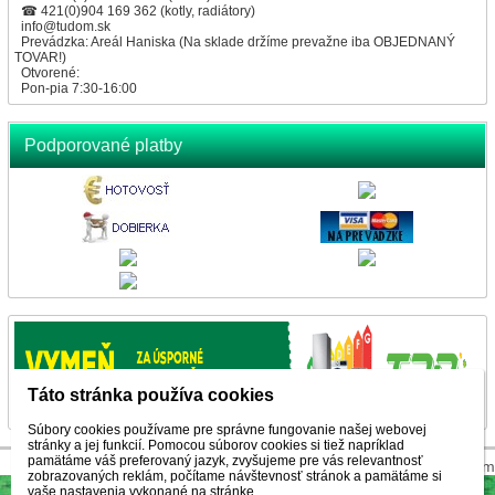
☎ 421(0)904 169 362 (kotly, radiátory)
info@tudom.sk
Prevádzka: Areál Haniska (Na sklade držíme prevažne iba OBJEDNANÝ
TOVAR!)
Otvorené:
Pon-pia 7:30-16:00
Podporované platby
Táto stránka používa cookies
Súbory cookies používame pre správne fungovanie našej webovej
stránky a jej funkcií. Pomocou súborov cookies si tiež napríklad
pamätáme váš preferovaný jazyk, zvyšujeme pre vás relevantnosť
© 2026 WEXBO |
www.wexbo.com
zobrazovaných reklám, počítame návštevnosť stránok a pamätáme si
vaše nastavenia vykonané na stránke.