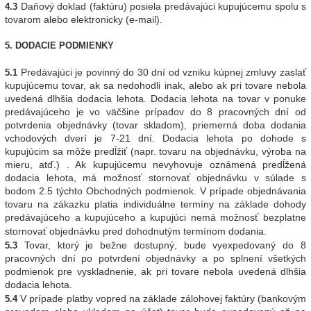
Daňový doklad (faktúru) posiela predávajúci kupujúcemu spolu s
4.3
tovarom alebo elektronicky (e-mail).
5. DODACIE PODMIENKY
Predávajúci je povinný do 30 dní od vzniku kúpnej zmluvy zaslať
5.1
kupujúcemu tovar, ak sa nedohodli inak, alebo ak pri tovare nebola
uvedená dlhšia dodacia lehota. Dodacia lehota na tovar v ponuke
predávajúceho je vo väčšine prípadov do 8 pracovných dní od
potvrdenia objednávky (tovar skladom), priemerná doba dodania
vchodových dverí je 7-21 dní. Dodacia lehota po dohode s
kupujúcim sa môže predĺžiť (napr. tovaru na objednávku, výroba na
mieru, atď.) . Ak kupujúcemu nevyhovuje oznámená predĺžená
dodacia lehota, má možnosť stornovať objednávku v súlade s
bodom 2.5 týchto Obchodných podmienok. V prípade objednávania
tovaru na zákazku platia individuálne termíny na základe dohody
predávajúceho a kupujúceho a kupujúci nemá možnosť bezplatne
stornovať objednávku pred dohodnutým termínom dodania.
Tovar, ktorý je bežne dostupný, bude vyexpedovaný do 8
5.3
pracovných dní po potvrdení objednávky a po splnení všetkých
podmienok pre vyskladnenie, ak pri tovare nebola uvedená dlhšia
dodacia lehota.
V prípade platby vopred na základe zálohovej faktúry (bankovým
5.
4