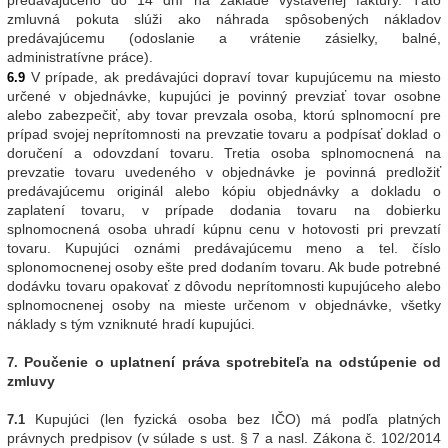
zmluvná pokuta slúži ako náhrada spôsobených nákladov
predávajúcemu (odoslanie a vrátenie zásielky, balné,
administratívne práce).
V prípade, ak predávajúci dopraví tovar kupujúcemu na miesto
6.9
určené v objednávke, kupujúci je povinný prevziať tovar osobne
alebo zabezpečiť, aby tovar prevzala osoba, ktorú splnomocní pre
prípad svojej neprítomnosti na prevzatie tovaru a podpísať doklad o
doručení a odovzdaní tovaru. Tretia osoba splnomocnená na
prevzatie tovaru uvedeného v objednávke je povinná predložiť
predávajúcemu originál alebo kópiu objednávky a dokladu o
zaplatení tovaru, v prípade dodania tovaru na dobierku
splnomocnená osoba uhradí kúpnu cenu v hotovosti pri prevzatí
tovaru. Kupujúci oznámi predávajúcemu meno a tel. číslo
splonomocnenej osoby ešte pred dodaním tovaru. Ak bude potrebné
dodávku tovaru opakovať z dôvodu neprítomnosti kupujúceho alebo
splnomocnenej osoby na mieste určenom v objednávke, všetky
náklady s tým vzniknuté hradí kupujúci.
Poučenie o uplatnení práva spotrebiteľa na odstúpenie od
7.
zmluvy
Kupujúci (len fyzická osoba bez IČO) má podľa platných
7.1
právnych predpisov (v súlade s ust. § 7 a nasl. Zákona č. 102/2014