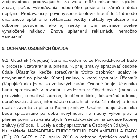
zodpovednosť predávajúceho za vadu, môže reklamáciu uplatniť
znova; počas vykonávania odborného posúdenia záručná doba
neplynie. Predávajúci je povinný spotrebiteľovi uhradiť do 14 dní odo
dňa znova uplatnenia reklamácie všetky náklady vynaložené na
odborné posúdenie, ako aj všetky s tým súvisiace účelne
vynaložené náklady. Znova uplatnenú reklamáciu nemožno
zamietnuť.
9. OCHRANA OSOBNÝCH ÚDAJOV
9.1.
Účastník (Kupujúci) berie na vedomie, že Prevádzkovateľ bude
v procese uzatvárania a plnenia Kúpnej zmluvy spracúvať osobné
údaje Účastníka, keďže spracúvanie týchto osobných údajov je
nevyhnutné na plnenie Kúpnej zmluvy, v ktorej vystupuje Účastník
(Kupujúci) ako jedna zo zmluvných strán. Osobné údaje Účastníka
budú spracúvané v rozsahu uvedenom v Objednávke (meno a
priezvisko, e-mailová adresa, telefónne číslo, fakturačná adresa,
doručovacia adresa, informácia o dosiahnutí veku 18 rokov), a to na
účely uzavretia a plnenia Kúpnej zmluvy. Osobné údaje Účastníka
budú spracúvané po dobu nevyhnutnú na riadny výkon práv a
plnenie povinností vzniknutých Prevádzkovateľovi na základe Kúpnej
zmluvy (viď ods. II. Účely a doby spracovania Osobných údajov).
Na základe NARIADENIA EURÓPSKEHO PARLAMENTU A RADY
(EÚ) 2016/679 z 27. apríla 2016 o ochrane fyzických osôb pri