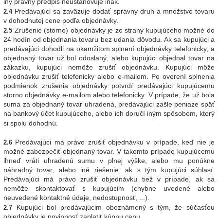
iný právny predpis neustanovuje inak.
Predávajúci sa zaväzuje dodať správny druh a množstvo tovaru
2.4
v dohodnutej cene podľa objednávky.
Zrušenie (storno) objednávky je zo strany kupujúceho možné do
2.5
24 hodín od objednania tovaru bez udania dôvodu. Ak sa kupujúci a
predávajúci dohodli na okamžitom splnení objednávky telefonicky, a
objednaný tovar už bol odoslaný, alebo kupujúci objednal tovar na
zákazku, kupujúci nemôže zrušiť objednávku. Kupujúci môže
objednávku zrušiť telefonicky alebo e-mailom. Po overení splnenia
podmienok zrušenia objednávky potvrdí predávajúci kupujúcemu
storno objednávky e-mailom alebo telefonicky. V prípade, že už bola
suma za objednaný tovar uhradená, predávajúci zašle peniaze späť
na bankový účet kupujúceho, alebo ich doručí iným spôsobom, ktorý
si spolu dohodnú.
Predávajúci má právo zrušiť objednávku v prípade, keď nie je
2.6
možné zabezpečiť objednaný tovar. V takomto prípade kupujúcemu
ihneď vráti uhradenú sumu v plnej výške, alebo mu ponúkne
náhradný tovar, alebo iné riešenie, ak s tým kupujúci súhlasí.
Predávajúci má právo zrušiť objednávku tiež v prípade, ak sa
nemôže skontaktovať s kupujúcim (chybne uvedené alebo
neuvedené kontaktné údaje, nedostupnosť, ...).
Kupujúci bol predávajúcim oboznámený s tým, že súčasťou
2.7
objednávky je povinnosť zaplatiť kúpnu cenu.