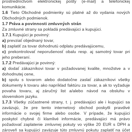
prostredníctvom elektronickej pošty (e-mail) a telefonickej
komunikácie.
1.6
Tieto Obchodné podmienky sú platné až do vydania nových
Obchodných podmienok.
1.7 Práva a povinnosti zmluvných strán
Za zmluvné strany sa pokladá predávajúci a kupujúci.
1.7.1
Kupujúci je povinný:
a)
prevziať objednaný tovar,
b)
zaplatiť za tovar dohodnutú odplatu predávajúcemu,
c)
prekontrolovať neporušenosť obalu resp. aj samotný tovar pri
jeho preberaní.
1.7.2
Predávajúci je povinný:
a)
dodať zákazníkovi tovar v požadovanej kvalite, množstve a v
dohodnutej cene,
b)
spolu s tovarom alebo dodatočne zaslať zákazníkovi všetky
dokumenty k tovaru ako napríklad faktúru za tovar, a ak to vyžaduje
povaha tovaru, aj záručný list a/alebo návod na obsluhu v
slovenskom jazyku.
1.7.3
Všetky zúčastnené strany, t. j. predávajúci ale i kupujúci sa
zaväzujú, že pre tento internetový obchod poskytli pravdivé
informácie o svojej firme alebo osobe. V prípade, že kupujúci
poskytol chybné či klamlivé informácie, predávajúci má právo
požadovať zaplatenie zmluvnej pokuty vo výške 20 EUR s DPH a
zároveň sa kupujúci zaväzuje túto zmluvnú pokutu zaplatiť na účet