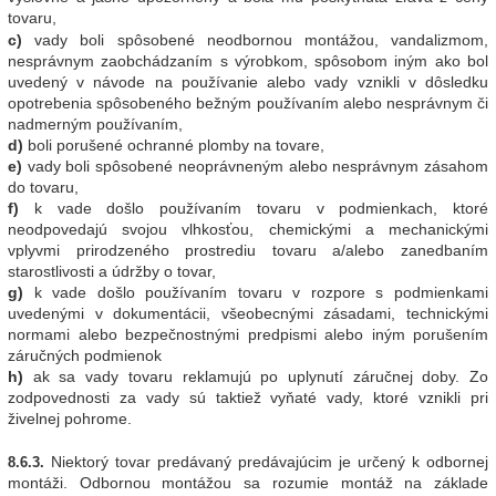
tovaru,
c)
vady boli spôsobené neodbornou montážou, vandalizmom,
nesprávnym zaobchádzaním s výrobkom, spôsobom iným ako bol
uvedený v návode na používanie alebo vady vznikli v dôsledku
opotrebenia spôsobeného bežným používaním alebo nesprávnym či
nadmerným používaním,
d)
boli porušené ochranné plomby na tovare,
e)
vady boli spôsobené neoprávneným alebo nesprávnym zásahom
do tovaru,
f)
k vade došlo používaním tovaru v podmienkach, ktoré
neodpovedajú svojou vlhkosťou, chemickými a mechanickými
vplyvmi prirodzeného prostrediu tovaru a/alebo zanedbaním
starostlivosti a údržby o tovar,
g)
k vade došlo používaním tovaru v rozpore s podmienkami
uvedenými v dokumentácii, všeobecnými zásadami, technickými
normami alebo bezpečnostnými predpismi alebo iným porušením
záručných podmienok
h)
ak sa vady tovaru reklamujú po uplynutí záručnej doby. Zo
zodpovednosti za vady sú taktiež vyňaté vady, ktoré vznikli pri
živelnej pohrome.
Niektorý tovar predávaný predávajúcim je určený k odbornej
8.6.3.
montáži. Odbornou montážou sa rozumie montáž na základe