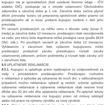
kupujúci nie je spotrebiteľom (boli uvedené firemné údaje - IČO
a/alebo DIČ), postupuje sa v zmysle ustanovení Obchodného
zákonníka a záručná doba je 1 rok. Záručná doba začína plynúť
dňom prevzatia tovaru od prepravnej spoločnosti alebo priamo od
predávajúceho ak si tovar preberá kupujúci osobne v deň jeho
prevzatia.
Pri veciach predávaných za nižšiu cenu z dôvodu vady (tovar II.
triedy) je záručná doba 12 mesiacov, predávajúci však nezodpovedá
za vadu, pre ktorú bola dojednaná nižšia predajná cena (podľa §619
Obč. zák.). Pri použitých veciach je záručná doba 12 mesiacov.
Vyhlásením v záručnom liste vydanom kupujúcemu môže
predávajúci poskytnúť záruku presahujúcu rozsah záruky
ustanovenej zákonom, pričom podmienky a rozsah tejto záruky určí
v záručnom liste.
UPLATNENIE REKLAMÁCIE:
8.5
Kupujúci si uplatňuje právo vyplývajúce zo zodpovednosti za
8.5.1.
vady v prevádzkárni predávajúceho. Predávajúci rozhodne
o reklamácii a spôsobe jej vybavenia do troch dní, v odôvodnených
prípadoch možno reklamáciu vybaviť aj neskôr; určenie spôsobu
vybavenia reklamácie a vybavenie reklamácie však nesmie trvať
dlhšie ako 30 dní odo dňa uplatnenia reklamácie. Po uplynutí lehoty
na vybavenie reklamácie má kupujúci právo od zmluvy odstúpiť
alebo má právo na výmenu výrobku za nový výrobok.