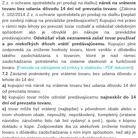
Z.z. o ochrane spotrebiteľa pri predaji na diaľku)
nárok na vrátenie
tovaru bez udania dôvodu 14 dní od prevzatia tovaru
. (Zákona
č. 102/2014 Z.z. o ochrane spotrebiteľa pri predaji na diaľku
(
neplatí
pre osobný nákup na prevádzke predávajúceho!) Kupujúci má právo
v rámci tejto lehoty po prevzatí tovar rozbaliť a odskúšať obdobným
spôsobom ako je obvyklé pri nákupe na prevádzke
predávajúceho.
Odskúšať však neznamená začať tovar používať
a po niekoľkých dňoch vrátiť predávajúcemu.
Kupujúci plne
zodpovedá za zníženie hodnoty tovaru, ktoré vzniklo v dôsledku
takého zaobchádzania s tovarom, ktoré je nad rámec
zaobchádzania potrebného na zistenie vlastností a funkčnosti
tovaru.
(
Formulár na odstúpenie od zmluvy k stiahnutiu - PDF dokument
)
Záväzné podmienky pre vrátenie tovaru bez udania dôvodu v
7.2
lehote do 14 dní:
a)
kupujúci má nárok na vrátenie tovaru bez udania dôvodu 14 dní
od prevzatia tovaru,
b)
kupujúci tovar môže odoslať predávajúcemu
najneskôr do 14
dní od prevzatia tovaru
,
c)
tovar môže byť vrátený (najlepšie) v pôvodnom obale alebo v
inom vhodnom obale, nepoužitý, nepoškodený, kompletný (vrátane
návodov, záručného listu /ak bol vydaný/ a pod.), spolu s kópiou
dokladu o kúpe. Zodpovedáte iba za akékoľvek zníženie hodnoty
tovaru v dôsledku zaobchádzania s ním iným spôsobom, než aký je