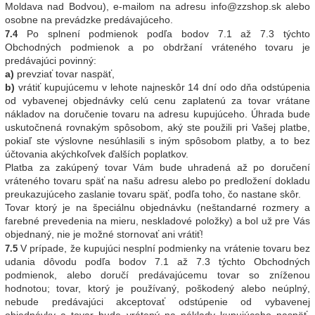
Moldava nad Bodvou), e-mailom na adresu info@zzshop.sk alebo
osobne na prevádzke predávajúceho.
Po splnení podmienok podľa bodov 7.1 až 7.3 týchto
7.4
Obchodných podmienok a po obdržaní vráteného tovaru je
predávajúci povinný:
a)
prevziať tovar naspäť,
b)
vrátiť kupujúcemu v lehote najneskôr 14 dní odo dňa odstúpenia
od vybavenej objednávky celú cenu zaplatenú za tovar vrátane
nákladov na doručenie tovaru na adresu kupujúceho. Úhrada bude
uskutočnená rovnakým spôsobom, aký ste použili pri Vašej platbe,
pokiaľ ste výslovne nesúhlasili s iným spôsobom platby, a to bez
účtovania akýchkoľvek ďalších poplatkov.
Platba za zakúpený tovar Vám bude uhradená až po doručení
vráteného tovaru späť na našu adresu alebo po predložení dokladu
preukazujúceho zaslanie tovaru späť, podľa toho, čo nastane skôr.
Tovar ktorý je na špeciálnu objednávku (neštandarné rozmery a
farebné prevedenia na mieru, neskladové položky) a bol už pre Vás
objednaný, nie je možné stornovať ani vrátiť!
V prípade, že kupujúci nesplní podmienky na vrátenie tovaru bez
7.5
udania dôvodu podľa bodov 7.1 až 7.3 týchto Obchodných
podmienok, alebo doručí predávajúcemu tovar so zníženou
hodnotou; tovar, ktorý je používaný, poškodený alebo neúplný,
nebude predávajúci akceptovať odstúpenie od vybavenej