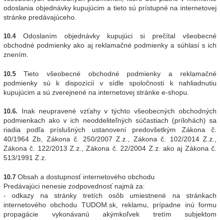
odoslania objednávky kupujúcim a tieto sú prístupné na internetovej
stránke predávajúceho.
Odoslaním objednávky kupujúci si prečítal všeobecné
10.4
obchodné podmienky ako aj reklamačné podmienky a súhlasí s ich
znením.
Tieto všeobecné obchodné podmienky a reklamačné
10.5
podmienky sú k dispozícií v sídle spoločnosti k nahliadnutiu
kupujúcim a sú zverejnené na internetovej stránke e-shopu.
Inak neupravené vzťahy v týchto všeobecných obchodných
10.6.
podmienkach ako v ich neoddeliteľných súčastiach (prílohách) sa
riadia podľa príslušných ustanovení predovšetkým Zákona č.
40/1964 Zb, Zákona č. 250/2007 Z.z., Zákona č. 102/2014 Z.z.,
Zákona č. 122/2013 Z.z., Zákona č. 22/2004 Z.z. ako aj Zákona č.
513/1991 Z.z.
Obsah a dostupnosť internetového obchodu
10.7
Predávajúci nenesie zodpovednosť najmä za:
- odkazy na stránky tretích osôb umiestnené na stránkach
internetového obchodu TUDOM.sk, reklamu, prípadne inú formu
propagácie vykonávanú akýmkoľvek tretím subjektom