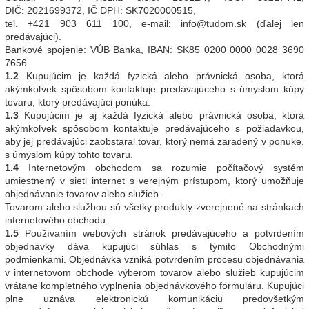
DIČ: 2021699372, IČ DPH: SK7020000515,
tel. +421 903 611 100, e-mail: info@tudom.sk (ďalej len
predávajúci).
Bankové spojenie: VÚB Banka, IBAN: SK85 0200 0000 0028 3690
7656
1.2
Kupujúcim je každá fyzická alebo právnická osoba, ktorá
akýmkoľvek spôsobom kontaktuje predávajúceho s úmyslom kúpy
tovaru, ktorý predávajúci ponúka.
1.3
Kupujúcim je aj každá fyzická alebo právnická osoba, ktorá
akýmkoľvek spôsobom kontaktuje predávajúceho s požiadavkou,
aby jej predávajúci zaobstaral tovar, ktorý nemá zaradený v ponuke,
s úmyslom kúpy tohto tovaru.
1.4
Internetovým obchodom sa rozumie počítačový systém
umiestnený v sieti internet s verejným prístupom, ktorý umožňuje
objednávanie tovarov alebo služieb.
Tovarom alebo službou sú všetky produkty zverejnené na stránkach
internetového obchodu.
1.5
Používaním webových stránok predávajúceho a potvrdením
objednávky dáva kupujúci súhlas s týmito Obchodnými
podmienkami. Objednávka vzniká potvrdením procesu objednávania
v internetovom obchode výberom tovarov alebo služieb kupujúcim
vrátane kompletného vyplnenia objednávkového formuláru. Kupujúci
plne uznáva elektronickú komunikáciu predovšetkým