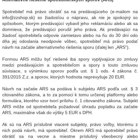
Spotrebiteľ má právo obrátiť sa na predávajúceho (e-mailom na
info@zzshop.sk) so žiadosťou o nápravu, ak nie je spokojný so
spôsobom, ktorým predávajúci vybavil jeho reklamáciu alebo ak sa
domnieva, že predávajúci porušil jeho práva. Ak predávajúci na
žiadosť spotrebiteľa odpovie zamietavo alebo na ňu do 30 dní odo
dňa jej odoslania neodpovie vôbec, spotrebiteľ má právo podať
návrh na začatie alternatívneho riešenia sporu (ďalej len „ARS“).
Formou ARS môžu byť riešené iba spory vyplývajúce zo zmluvy
medzi predávajúcim a spotrebiteľom a spory s touto zmluvou
súvisiace, s výnimkou sporov podľa ust. § 1 ods. 4 zákona č.
391/2015 Z.z. a sporov, ktorých hodnota neprevyšuje 20 EUR.
Návrh na začatie ARS sa podáva k subjektu ARS podľa ust. § 3
citovaného zákona, a to za pomoci k tomu určenej platformy alebo
formulára, ktorého vzor tvorí prílohu č. 1 citovaného zákona. Subjekt
ARS môže od spotrebiteľa požadovať úhradu poplatku za začatie
ARS, maximálne však do výšky 5 EUR s DPH.
Ak sú na ARS príslušné viaceré subjekty, právo voľby, ktorému z
nich podá návrh, má spotrebiteľ. Okrem ARS má spotrebiteľ právo
obrátiť sa na vecne a miestne príslušný všeobecný alebo