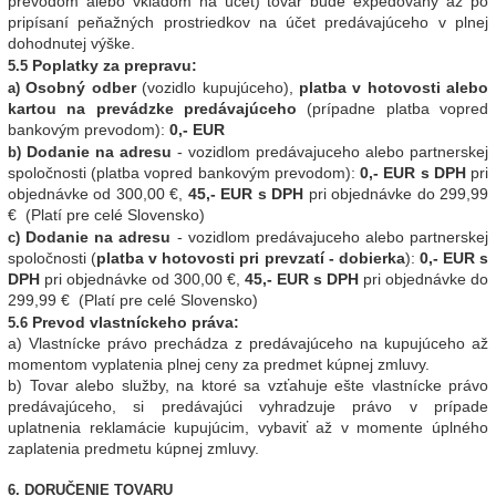
prevodom alebo vkladom na účet) tovar bude expedovaný až po
pripísaní peňažných prostriedkov na účet predávajúceho v plnej
dohodnutej výške.
Poplatky za prepravu:
5.5
Osobný odber
(vozidlo kupujúceho),
platba v hotovosti alebo
a)
kartou na prevádzke predávajúceho
(prípadne platba vopred
bankovým prevodom):
0,- EUR
Dodanie na adresu
- vozidlom predávajuceho alebo partnerskej
b)
spoločnosti (platba vopred bankovým prevodom):
0,- EUR s DPH
pri
objednávke od 300,00 €,
45,- EUR s DPH
pri objednávke do 299,99
€
(Platí pre celé Slovensko)
Dodanie na adresu
- vozidlom predávajuceho alebo partnerskej
c)
spoločnosti (
platba v hotovosti pri prevzatí - dobierka
):
0,- EUR s
DPH
pri objednávke od 300,00 €
,
45,- EUR s DPH
pri objednávke do
299,99 €
(Platí pre celé Slovensko)
Prevod vlastníckeho práva:
5.6
a) Vlastnícke právo prechádza z predávajúceho na kupujúceho až
momentom vyplatenia plnej ceny za predmet kúpnej zmluvy.
b) Tovar alebo služby, na ktoré sa vzťahuje ešte vlastnícke právo
predávajúceho, si predávajúci vyhradzuje právo v prípade
uplatnenia reklamácie kupujúcim, vybaviť až v momente úplného
zaplatenia predmetu kúpnej zmluvy.
6. DORUČENIE TOVARU