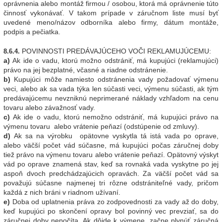
oprávnenia alebo montáž firmou / osobou, ktorá má oprávnenie túto
činnosť vykonávať. V takom prípade v záručnom liste musí byť
uvedené meno/názov odborníka alebo firmy, dátum montáže,
podpis a pečiatka.
POVINNOSTI PREDÁVAJÚCEHO VOČI REKLAMUJÚCEMU:
8.6.4.
a)
Ak ide o vadu, ktorú možno odstrániť, má kupujúci (reklamujúci)
právo na jej bezplatné, včasné a riadne odstránenie.
b)
Kupujúci môže namiesto odstránenia vady požadovať výmenu
veci, alebo ak sa vada týka len súčasti veci, výmenu súčasti, ak tým
predávajúcemu nevzniknú neprimerané náklady vzhľadom na cenu
tovaru alebo závažnosť vady.
c)
Ak ide o vadu, ktorú nemožno odstrániť, má kupujúci právo na
výmenu tovaru alebo vrátenie peňazí (odstúpenie od zmluvy).
d)
Ak sa na výrobku opätovne vyskytla tá istá vada po oprave,
alebo väčší počet vád súčasne, má kupujúci počas záručnej doby
tiež právo na výmenu tovaru alebo vrátenie peňazí. Opätovný výskyt
vád po oprave znamená stav, keď sa rovnaká vada vyskytne po jej
aspoň dvoch predchádzajúcich opravách. Za väčší počet vád sa
považujú súčasne najmenej tri rôzne odstrániteľné vady, pričom
každá z nich bráni v riadnom užívaní.
e)
Doba od uplatnenia práva zo zodpovednosti za vady až do doby,
keď kupujúci po skončení opravy bol povinný vec prevziať, sa do
záručnej doby nepočíta. Ak dôjde k výmene, začne plynúť záručná