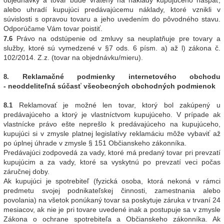
objednávky a tovar bude vrátený na náklady kupujúceho naspäť,
alebo uhradí kupujúci predávajúcemu náklady, ktoré vznikli v
súvislosti s opravou tovaru a jeho uvedením do pôvodného stavu.
Odporúčame Vám tovar poistiť.
Právo na odstúpenie od zmluvy sa neuplatňuje pre tovary a
7.6
služby, ktoré sú vymedzené v §7 ods. 6 písm. a) až l) zákona č.
102/2014. Z.z. (tovar na objednávku/mieru).
Reklamačné podmienky internetového obchodu
8.
- neoddeliteľná súčasť všeobecných obchodných podmienok
Reklamovať je možné len tovar, ktorý bol zakúpený u
8.1
predávajúceho a ktorý je vlastníctvom kupujúceho. V prípade ak
vlastnícke právo ešte neprešlo k predávajúceho na kupujúceho,
kupujúci si v zmysle platnej legislatívy reklamáciu môže vybaviť až
po úplnej úhrade v zmysle § 151 Občianskeho zákonníka.
Predávajúci zodpovedá za vady, ktoré má predaný tovar pri prevzatí
kupujúcim a za vady, ktoré sa vyskytnú po prevzatí veci počas
záručnej doby.
Ak kupujúci je spotrebiteľ (fyzická osoba, ktorá nekoná v rámci
predmetu svojej podnikateľskej činnosti, zamestnania alebo
povolania) na všetok ponúkaný tovar sa poskytuje záruka v trvaní 24
mesiacov, ak nie je pri tovare uvedené inak a postupuje sa v zmysle
Zákona o ochrane spotrebiteľa a Občianskeho zákonníka. Ak