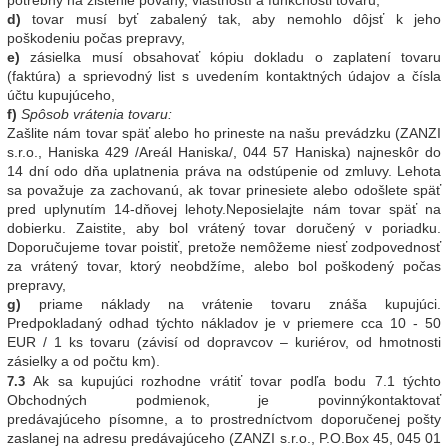
potrebný na zistenie povahy, vlastností a funkčnosti tovaru,
d)
tovar musí byť zabalený tak, aby nemohlo dôjsť k jeho
poškodeniu počas prepravy,
e)
zásielka musí obsahovať kópiu dokladu o zaplatení tovaru
(faktúra) a sprievodný list s uvedením kontaktných údajov a čísla
účtu kupujúceho,
f)
Spôsob vrátenia tovaru:
Zašlite nám tovar späť alebo ho prineste na našu prevádzku (ZANZI
s.r.o., Haniska 429 /Areál Haniska/, 044 57 Haniska) najneskôr do
14 dní odo dňa uplatnenia práva na odstúpenie od zmluvy. Lehota
sa považuje za zachovanú, ak tovar prinesiete alebo odošlete späť
pred uplynutím 14-dňovej lehoty.Neposielajte nám tovar späť na
dobierku. Zaistite, aby bol vrátený tovar doručený v poriadku.
Doporučujeme tovar poistiť, pretože nemôžeme niesť zodpovednosť
za vrátený tovar, ktorý neobdžíme, alebo bol poškodený počas
prepravy,
g)
priame náklady na vrátenie tovaru znáša kupujúci.
Predpokladaný odhad týchto nákladov je v priemere cca 10 - 50
EUR / 1 ks tovaru (závisí od dopravcov – kuriérov, od hmotnosti
zásielky a od počtu km).
Ak sa kupujúci rozhodne vrátiť tovar podľa bodu 7.1 týchto
7.3
Obchodných podmienok, je povinnýkontaktovať
predávajúceho písomne, a to prostredníctvom doporučenej pošty
zaslanej na adresu predávajúceho (ZANZI s.r.o., P.O.Box 45, 045 01