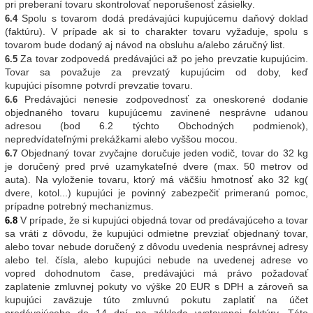
pri preberaní tovaru skontrolovať neporušenosť zásielky
.
Spolu s tovarom dodá predávajúci kupujúcemu daňový doklad
6.4
(faktúru). V prípade ak si to charakter tovaru vyžaduje, spolu s
tovarom bude dodaný aj návod na obsluhu a/alebo záručný list.
Za tovar zodpovedá predávajúci až po jeho prevzatie kupujúcim.
6.5
Tovar sa považuje za prevzatý kupujúcim od doby, keď
kupujúci písomne potvrdí prevzatie tovaru.
Predávajúci nenesie zodpovednosť za oneskorené dodanie
6.6
objednaného tovaru kupujúcemu zavinené nesprávne udanou
adresou (bod 6.2 týchto Obchodných podmienok),
nepredvídateľnými prekážkami alebo vyššou mocou.
Objednaný tovar zvyčajne doručuje jeden vodič, tovar do 32 kg
6.7
je doručený pred prvé uzamykateľné dvere (max. 50 metrov od
auta). Na vyloženie tovaru, ktorý má väčšiu hmotnosť ako 32 kg(
dvere, kotol...) kupujúci je povinný zabezpečiť primeranú pomoc,
prípadne potrebný mechanizmus.
V prípade, že si kupujúci objedná tovar od predávajúceho a tovar
6.8
sa vráti z dôvodu, že kupujúci odmietne prevziať objednaný tovar,
alebo tovar nebude doručený z dôvodu uvedenia nesprávnej adresy
alebo tel. čísla, alebo kupujúci nebude na uvedenej adrese vo
vopred dohodnutom čase, predávajúci má právo požadovať
zaplatenie zmluvnej pokuty vo výške 20 EUR s DPH a zároveň sa
kupujúci zaväzuje túto zmluvnú pokutu zaplatiť na účet
predávajúceho do 14 dní na základe vystavenej faktúry. Táto