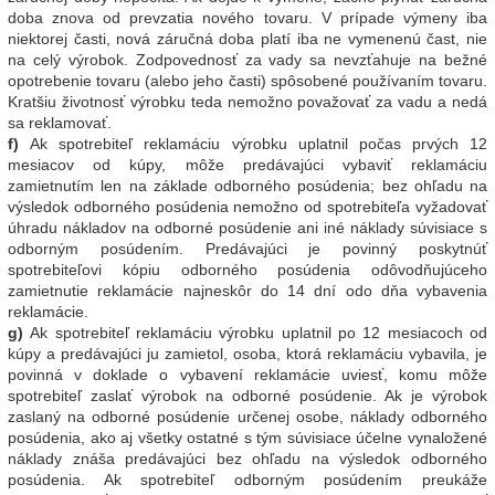
doba znova od prevzatia nového tovaru. V prípade výmeny iba
niektorej časti, nová záručná doba platí iba ne vymenenú čast, nie
na celý výrobok. Zodpovednosť za vady sa nevzťahuje na bežné
opotrebenie tovaru (alebo jeho časti) spôsobené používaním tovaru.
Kratšiu životnosť výrobku teda nemožno považovať za vadu a nedá
sa reklamovať.
f)
Ak spotrebiteľ reklamáciu výrobku uplatnil počas prvých 12
mesiacov od kúpy, môže predávajúci vybaviť reklamáciu
zamietnutím len na základe odborného posúdenia; bez ohľadu na
výsledok odborného posúdenia nemožno od spotrebiteľa vyžadovať
úhradu nákladov na odborné posúdenie ani iné náklady súvisiace s
odborným posúdením. Predávajúci je povinný poskytnúť
spotrebiteľovi kópiu odborného posúdenia odôvodňujúceho
zamietnutie reklamácie najneskôr do 14 dní odo dňa vybavenia
reklamácie.
g)
Ak spotrebiteľ reklamáciu výrobku uplatnil po 12 mesiacoch od
kúpy a predávajúci ju zamietol, osoba, ktorá reklamáciu vybavila, je
povinná v doklade o vybavení reklamácie uviesť, komu môže
spotrebiteľ zaslať výrobok na odborné posúdenie. Ak je výrobok
zaslaný na odborné posúdenie určenej osobe, náklady odborného
posúdenia, ako aj všetky ostatné s tým súvisiace účelne vynaložené
náklady znáša predávajúci bez ohľadu na výsledok odborného
posúdenia. Ak spotrebiteľ odborným posúdením preukáže