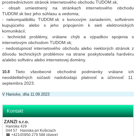
prostredníctvom stránok internetového obchodu TUDOM.sk;
- obsah umiestnený na stránkach internetového obchodu
TUDOM.sk bez jeho súhlasu a vedomia;
- nekompatibilitu TUDOM.sk s koncovým zariadením, softvérom
kupujúceho alebo s jeho pripojením k sieti elektronických
komunikácií;
- technické problémy, vrátane chýb a výpadkov spojenia s
internetovým obchodom TUDOM.sk;
- nedostupnosť internetového obchodu alebo niektorých stránok z
dôvodu technických problémov na strane poskytovateľa hardvéru
a/alebo softvéru alebo internetovej domény.
Tieto všeobecné obchodné podmienky vrátane ich
10.8
neoddeliteľných súčastí nadobúdajú platnosť a účinnosť 11.
septembra 2023.
V
Haniske
, dňa
11.09
.2023
Kontakt
ZANZI s.r.o.
Haniska 429
044 57 Haniska pri Košiciach
☎ +421(0)950 279 588 (dvere)