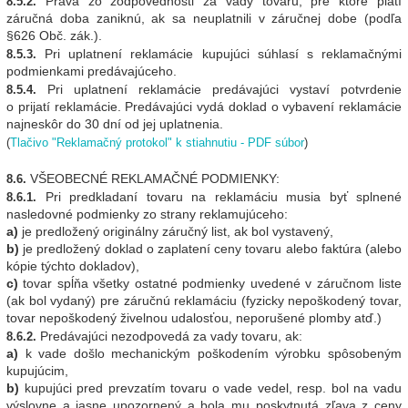
Práva zo zodpovednosti za vady tovaru, pre ktoré platí
8.5.2.
záručná doba zaniknú, ak sa neuplatnili v záručnej dobe (podľa
§626 Obč. zák.).
Pri uplatnení reklamácie kupujúci súhlasí s reklamačnými
8.5.3.
podmienkami predávajúceho.
Pri uplatnení reklamácie predávajúci vystaví potvrdenie
8.5.4.
o prijatí reklamácie. Predávajúci vydá doklad o vybavení reklamácie
najneskôr do 30 dní od jej uplatnenia.
(
Tlačivo "Reklamačný protokol" k stiahnutiu - PDF súbor
)
VŠEOBECNÉ REKLAMAČNÉ PODMIENKY:
8.6.
Pri predkladaní tovaru na reklamáciu musia byť splnené
8.6.1.
nasledovné podmienky zo strany reklamujúceho:
a)
je predložený originálny záručný list, ak bol vystavený,
b)
je predložený doklad o zaplatení ceny tovaru alebo faktúra (alebo
kópie týchto dokladov),
c)
tovar spĺňa všetky ostatné podmienky uvedené v záručnom liste
(ak bol vydaný) pre záručnú reklamáciu (fyzicky nepoškodený tovar,
tovar nepoškodený živelnou udalosťou, neporušené plomby atď.)
Predávajúci nezodpovedá za vady tovaru, ak:
8.6.2.
a)
k vade došlo mechanickým poškodením výrobku spôsobeným
kupujúcim,
b)
kupujúci pred prevzatím tovaru o vade vedel, resp. bol na vadu
výslovne a jasne upozornený a bola mu poskytnutá zľava z ceny