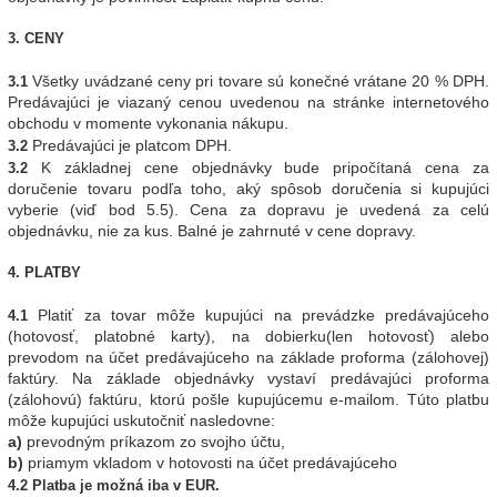
3. CENY
Všetky uvádzané ceny pri tovare sú konečné vrátane 20 % DPH.
3.1
Predávajúci je viazaný cenou uvedenou na stránke internetového
obchodu v momente vykonania nákupu.
Predávajúci je platcom DPH.
3.
2
K základnej cene objednávky bude pripočítaná cena za
3.2
doručenie tovaru podľa toho, aký spôsob doručenia si kupujúci
vyberie (viď bod 5.5). Cena za dopravu je uvedená za celú
objednávku, nie za kus. Balné je zahrnuté v cene dopravy.
4. PLATBY
Platiť za tovar môže kupujúci na prevádzke predávajúceho
4.1
(hotovosť, platobné karty), na dobierku(len hotovosť) alebo
prevodom na účet predávajúceho na základe proforma (zálohovej)
faktúry. Na základe objednávky vystaví predávajúci proforma
(zálohovú) faktúru, ktorú pošle kupujúcemu e-mailom. Túto platbu
môže kupujúci uskutočniť nasledovne:
a)
prevodným príkazom zo svojho účtu,
b)
priamym vkladom v hotovosti na účet predávajúceho
4.2
Platba je možná iba v EUR.