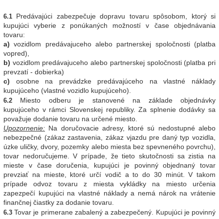
Predávajúci zabezpečuje dopravu tovaru spôsobom, ktorý si
6.1
kupujúci vyberie z ponúkaných možností v čase objednávania
tovaru:
a)
vozidlom predávajuceho alebo partnerskej spoločnosti (platba
vopred),
b)
vozidlom predávajuceho alebo partnerskej spoločnosti (platba pri
prevzatí - dobierka)
c)
osobne na prevádzke predávajúceho na vlastné náklady
kupujúceho (vlastné vozidlo kupujúceho).
Miesto odberu je stanovené na základe objednávky
6.2
kupujúceho v rámci Slovenskej republiky. Za splnenie dodávky sa
považuje dodanie tovaru na určené miesto.
Upozornenie:
Na doručovacie adresy, ktoré sú nedostupné alebo
nebezpečné (zákaz zastavenia, zákaz vjazdu pre daný typ vozidla,
úzke uličky, dvory, pozemky alebo miesta bez spevneného povrchu),
tovar nedoručujeme. V prípade, že tieto skutočnosti sa zistia na
mieste v čase doručenia, kupujúci je povinný objednaný tovar
prevziať na mieste, ktoré určí vodič a to do 30 minút. V takom
prípade odvoz tovaru z miesta vykládky na miesto určenia
zapezpečí kupujúci na vlastné náklady a nemá nárok na vrátenie
finančnej čiastky za dodanie tovaru.
Tovar je primerane zabalený a zabezpečený. Kupujúci je povinný
6.3