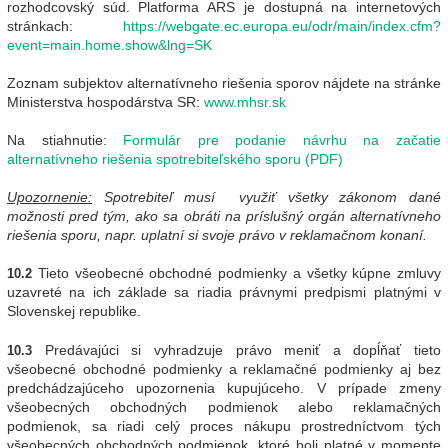
rozhodcovský súd. Platforma ARS je dostupná na internetových
stránkach:
https://webgate.ec.europa.eu/odr/main/index.cfm?
event=main.home.show&lng=SK
Zoznam subjektov alternatívneho riešenia sporov nájdete na stránke
Ministerstva hospodárstva SR:
www.mhsr.sk
Na stiahnutie:
Formulár pre podanie návrhu na začatie
alternatívneho riešenia spotrebiteľského sporu (PDF)
Upozornenie:
Spotrebiteľ musí využiť všetky zákonom dané
možnosti pred tým, ako sa obráti na príslušný orgán alternatívneho
riešenia sporu, napr. uplatní si svoje právo v reklamačnom konaní.​
Tieto všeobecné obchodné podmienky a všetky kúpne zmluvy
10.2
uzavreté na ich základe sa riadia právnymi predpismi platnými v
Slovenskej republike.
Predávajúci si vyhradzuje právo meniť a dopĺňať tieto
10.3
všeobecné obchodné podmienky a reklamačné podmienky aj bez
predchádzajúceho upozornenia kupujúceho. V prípade zmeny
všeobecných obchodných podmienok alebo reklamačných
podmienok, sa riadi celý proces nákupu prostredníctvom tých
všeobecných obchodných podmienok, ktoré boli platné v momente