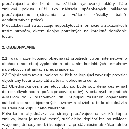
predávajúceho do 14 dní na základe vystavenej faktúry. Táto
zmluvná pokuta slúži ako náhrada spôsobených nákladov
predávajúcemu (odoslanie a vrátenie zásielky, balné,
administratívne práce).
Prevádzkovateľ sa zaväzuje neposkytovať informácie o zákazníkoch
tretím stranám, okrem údajov potrebných na korektné doručenie
tovaru.
2. OBJEDNÁVANIE
Tovar môže kupujúci objednávať prostredníctvom internetového
2.1
obchodu (non-stop) vyplnením a odoslaním kontaktných formulárov
na webových stránkach predávajúceho.
Objednaním tovaru a/alebo služieb sa kupujúci zaväzuje prevziať
2.2
objednaný tovar a zaplatiť za tovar dohodnutú cenu.
Objednávka cez internetový obchod bude potvrdená cez e-mail
2.3
do niekoľkých hodín (počas pracovnej doby). V ostatných prípadoch
e-mailom do 2 pracovných dní. Kupujúci zaslaním objednávky
súhlasí s cenou objednaných tovarov a služieb a teda objednávka
sa stáva pre kupujúceho záväznou.
Potvrdením objednávky zo strany predávajúceho vzniká kúpna
zmluva, ktorú je možné meniť, rušiť alebo dopĺňať len na základe
vzájomnej dohody medzi kupujúcim a predávajúcim ak zákon alebo