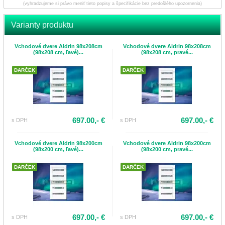
(vyhradzujeme si právo meniť tieto popisy a špecifikácie bez predošlého upozornenia)
podľa osobitných požiadaviek spotrebiteľa, tovaru vyrobeného na mieru alebo tovaru
určeného osobitne pre jedného spotrebiteľa (Zákon č. 102/2014 Z. z. §7 ods. 6 písm. a)
až l).
Varianty produktu
Opíšte kód
*
»
Vchodové dvere Aldrin 98x208cm
Vchodové dvere Aldrin 98x208cm
(98x208 cm, ľavé)...
(98x208 cm, pravé...
Súhlasím s
spracovaním osobných údajov
DARČEK
DARČEK
Odoslať
697.00,- €
697.00,- €
s DPH
s DPH
Vchodové dvere Aldrin 98x200cm
Vchodové dvere Aldrin 98x200cm
(98x200 cm, ľavé)...
(98x200 cm, pravé...
DARČEK
DARČEK
697.00,- €
697.00,- €
s DPH
s DPH