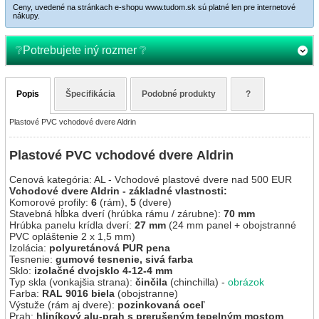
Ceny, uvedené na stránkach e-shopu www.tudom.sk sú platné len pre internetové
nákupy.
❔Potrebujete iný rozmer ❔
Potrebujete iný rozmer?
Popis
Špecifikácia
Podobné produkty
?
Prosím, vyplňte všetky parametre (políčka), ktoré sú označené hviezdičkou!
Plastové PVC vchodové dvere Aldrin
Zároveň vás chceme upozorniť na to, že maximálne a minimálne rozmery, smer a
strana otvárania a farebné prevedenia závisia od konkrétneho typu plastových dverí,
preto ak v základnom popise nie je možnosť výberu inej farby, alebo iného resp. iných
Plastové PVC vchodové dvere
Aldrin
parametrov, tieto parametre (okrem rozmerov) nebudú dostupné ani v prípade tovaru
na objednávku!
Cenová kategória: AL - Vchodové plastové dvere nad 500 EUR
Typ (názov) dverí
*
Vchodové dvere Aldrin
- základné vlastnosti:
Komorové profily:
6
(rám),
5
(dvere)
Stavebná hĺbka dverí (hrúbka rámu / zárubne):
70 mm
Hrúbka panelu krídla dverí:
27 mm
(24 mm panel + obojstranné
Požadovaná celková šírka (vrátane zárubne) v cm (max. 110)
*
PVC opláštenie 2 x 1,5 mm)
Izolácia:
polyuretánová PUR pena
Tesnenie:
gumové tesnenie, sivá farba
Sklo:
izolačné dvojsklo 4-12-4 mm
Požadovaná celková výška v cm (max. 210)
*
Typ skla (vonkajšia strana):
činčila
(chinchilla) -
obrázok
Farba:
RAL 9016 biela
(obojstranne)
Výstuže (rám aj dvere):
pozinkovaná oceľ
Prah:
hliníkový alu-prah s prerušeným tepelným mostom