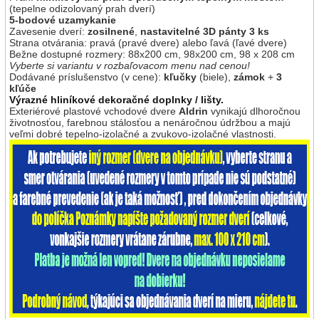
Farebné prevedenie
*
(tepelne odizolovaný prah dverí)
5-bodové uzamykanie
Zavesenie dverí:
zosilnené
,
nastavitelné 3D pánty 3 ks
Strana otvárania: pravá (pravé dvere) alebo ľavá (ľavé dvere)
Bežne dostupné rozmery: 88x200 cm, 98x200 cm, 98 x 208 cm
Smer otvárania dverí
*
Vyberte si variantu v rozbaľovacom menu nad cenou!
von
dovnútra
Dodávané príslušenstvo (v cene):
kľučky
(biele),
zámok
+
3
kľúče
Strana otvárania dverí
*
Výrazné hliníkové dekoračné doplnky / lišty.
Exteriérové plastové vchodové dvere
Aldrin
vynikajú dlhoročnou
ľavé
pravé
životnosťou, farebnou stálosťou a nenáročnou údržbou a majú
veľmi dobré tepelno-izolačné a zvukovo-izolačné vlastnosti.
Kontaktné údaje
*
Tel. / mobil
Eamil
*
U výrobkov na mieru požadujeme vždy platbu vopred na základe zálohovej faktúry,
ktorá bude doručená na Vašu e-mailovú adresu po odsúhlasení ceny , tech. parametrov
a dodacej lehoty pre tovar na mieru.
Spotrebiteľ nemôže odstúpiť od zmluvy, predmetom ktorej je predaj tovaru zhotoveného