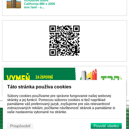
Vchodové dvere
California 880 x 2000
mm ľavé - o...
Táto stránka používa cookies
Súbory cookies používame pre správne fungovanie našej webovej
stránky a jej funkcií. Pomocou súborov cookies si tiež napríklad
pamätáme váš preferovaný jazyk, zvyšujeme pre vás relevantnosť
© 2026 WEXBO |
www.wexbo.com
zobrazovaných reklám, počítame návštevnosť stránok a pamätáme si
vaše nastavenia vykonané na stránke.
Prispôsobiť
Povoliť všetko